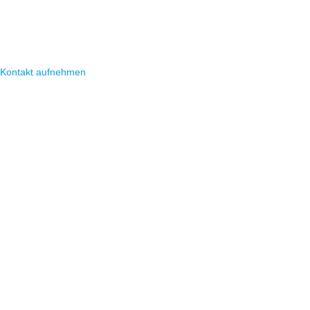
Grünpflege sicherer und
vermeiden unnötige Fahrten.
Kontakt aufnehmen