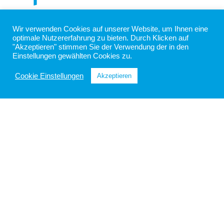
moderne Land­wirt­
Wir verwenden Cookies auf unserer Website, um Ihnen eine
schaft
optimale Nutzererfahrung zu bieten. Durch Klicken auf
"Akzeptieren" stimmen Sie der Verwendung der in den
Einstellungen gewählten Cookies zu.
Q.met arbeitet seit vielen
Cookie Einstellungen
Akzeptieren
Jahren mit
landwirtschaftlichen Betrieben,
Agrarplattformen und
Beratungsdiensten
zusammen. Unsere Modelle
gehören zu den präzisesten
am Markt und werden laufend