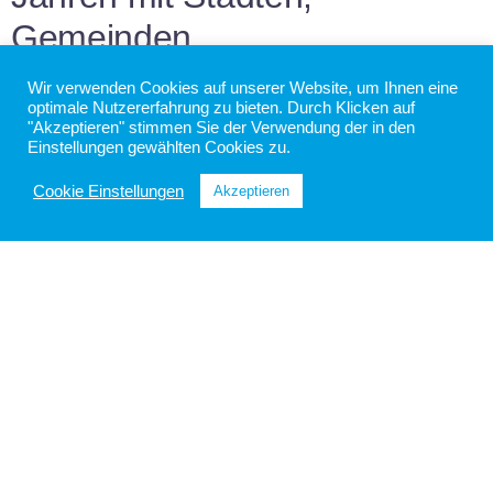
Gemeinden,
Straßenmeistereien,
Wir verwenden Cookies auf unserer Website, um Ihnen eine
optimale Nutzererfahrung zu bieten. Durch Klicken auf
Autobahn- und
"Akzeptieren" stimmen Sie der Verwendung der in den
Einstellungen gewählten Cookies zu.
Flughafenbetreibern sowie
Cookie Einstellungen
Akzeptieren
privaten
Winterdienstunternehmen
zusammen. Unsere Modelle
werden kontinuierlich an die
speziellen Anforderungen des
Winterdienstes angepasst. So
erhalten Sie belastbare